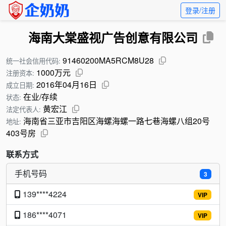
登录/注册
海南大棠盛视广告创意有限公司
91460200MA5RCM8U28
统一社会信用代码:
1000万元
注册资本:
2016年04月16日
成立日期:
在业/存续
状态:
黄宏江
法定代表人:
海南省三亚市吉阳区海螺海螺一路七巷海螺八组20号
地址:
403号房
联系方式
手机号码
3
139****4224
VIP
186****4071
VIP