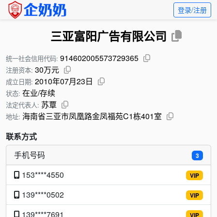
登录/注册
三亚富阳广告有限公司
914602005573729365
统一社会信用代码:
30万元
注册资本:
2010年07月23日
成立日期:
在业/存续
状态:
苏覃
法定代表人:
海南省三亚市凤凰路金凤福苑C1栋401室
地址:
联系方式
手机号码
3
153****4550
VIP
139****0502
VIP
139****7691
VIP