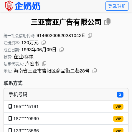
登录/注册
三亚富亚广告有限公司
91460200620281042E
统一社会信用代码:
130万元
注册资本:
1993年06月09日
成立日期:
在业/存续
状态:
卢宏书
法定代表人:
海南省三亚市吉阳区商品街二巷28号
地址:
联系方式
手机号码
3
195****5191
VIP
187****0990
VIP
133****3566
VIP