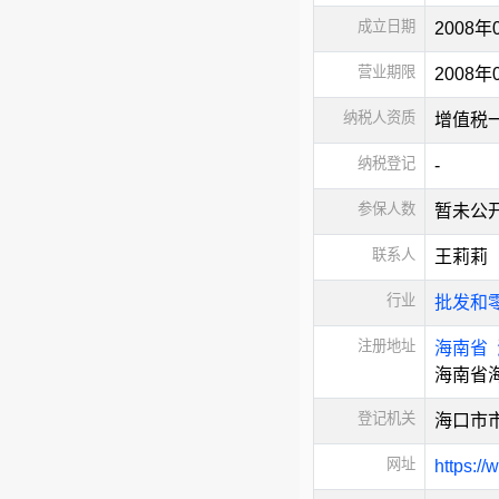
成立日期
2008年
营业期限
2008年
纳税人资质
增值税
纳税登记
-
参保人数
暂未公
联系人
王莉莉
行业
批发和
注册地址
海南省
海南省海
登记机关
海口市
网址
https:/