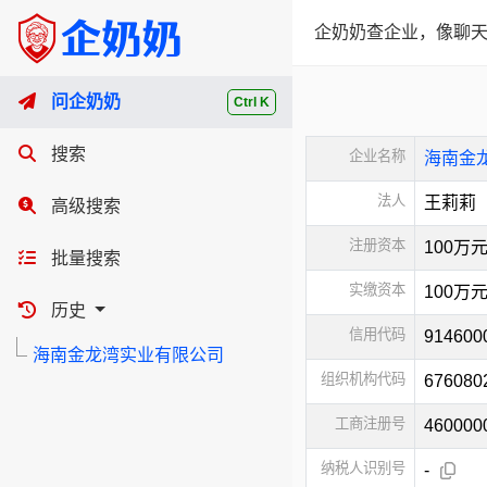
企奶奶查企业，像聊天
问企奶奶
Ctrl K
搜索
企业名称
海南金
法人
王莉莉
高级搜索
注册资本
100万
批量搜索
实缴资本
100万
历史
信用代码
914600
海南金龙湾实业有限公司
组织机构代码
676080
工商注册号
460000
纳税人识别号
-