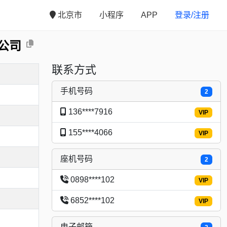
北京市
小程序
APP
登录/注册
公司
联系方式
手机号码
2
136****7916
VIP
155****4066
VIP
座机号码
2
0898****102
VIP
6852****102
VIP
电子邮箱