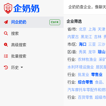
企奶奶查企业，像聊天
企业筛选
问企奶奶
Ctrl K
省/市:
北京
上海
天津
搜索
内蒙古
黑龙江
吉林
市/区:
海口
三亚
三沙
高级搜索
区/县:
秀英
龙华
琼山
批量搜索
行业:
农林牧渔业
采
水利环境设施业
居民
历史
行业:
批发业
零售业
行业:
综合零售
食品
汽车摩托车零配件和燃
行业:
百货零售
超级