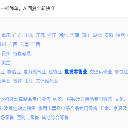
一样简单，AI回复全新快准
重庆
广东
山东
江苏
浙江
河北
河南
四川
湖北
安徽
陕西
贵州
广西
云南
江西
儋州
省直辖县
美兰
矿业
制造业
电力燃气业
建筑业
批发零售业
交通运输业
餐饮
服务业
教育
卫生
文体娱乐业
、饮料及烟草制品专门零售
纺织、服装及日用品专门零售
文化
料及其他动力销售
家用电器及电子产品专门零售
五金、家具及
市场零售
便利店零售
其他综合零售