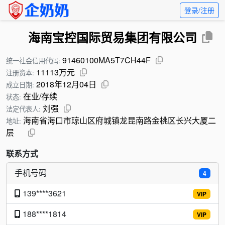
登录/注册
海南宝控国际贸易集团有限公司
91460100MA5T7CH44F
统一社会信用代码:
11113万元
注册资本:
2018年12月04日
成立日期:
在业/存续
状态:
刘强
法定代表人:
海南省海口市琼山区府城镇龙昆南路金桃区长兴大厦二
地址:
层
联系方式
手机号码
4
139****3621
VIP
188****1814
VIP