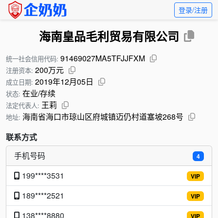
登录/注册
海南皇品毛利贸易有限公司
91469027MA5TFJJFXM
统一社会信用代码:
200万元
注册资本:
2019年12月05日
成立日期:
在业/存续
状态:
王莉
法定代表人:
海南省海口市琼山区府城镇迈仍村道塞坡268号
地址:
联系方式
手机号码
4
199****3531
VIP
189****2521
VIP
138****8880
VIP