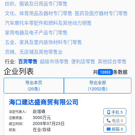
纺织、服装及日用品专门零售
文化、体育用品及器材专门零售
医药及医疗器材专门零售
汽车摩托车零配件和燃料及其他动力销售
家用电器及电子产品专门零售
五金、家具及室内装饰材料专门零售
货摊、无店铺及其他零售业
行业:
百货零售
超级市场零售
便利店零售
其他综合零售
企业列表
共
条数据
12052
导出本页
导出全部
（20条）
（
12052
条）
海口建达盛商贸有限公司
赵增峰
法定代表人：
手机 5
3000万元
注册资金：
电话 0
2009年07月23日
成立时间：
邮箱 6
在业/存续
状态: