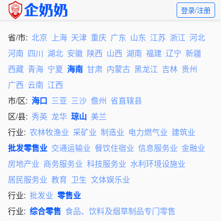
登录/注册
省/市:
北京
上海
天津
重庆
广东
山东
江苏
浙江
河北
河南
四川
湖北
安徽
陕西
山西
湖南
福建
辽宁
新疆
西藏
青海
宁夏
海南
甘肃
内蒙古
黑龙江
吉林
贵州
广西
云南
江西
市/区:
海口
三亚
三沙
儋州
省直辖县
区/县:
秀英
龙华
琼山
美兰
行业:
农林牧渔业
采矿业
制造业
电力燃气业
建筑业
批发零售业
交通运输业
餐饮住宿业
信息服务业
金融业
房地产业
商务服务业
科技服务业
水利环境设施业
居民服务业
教育
卫生
文体娱乐业
行业:
批发业
零售业
行业:
综合零售
食品、饮料及烟草制品专门零售