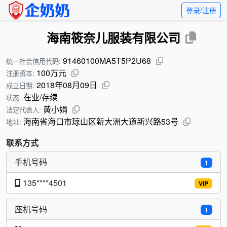
登录/注册
海南筱奈儿服装有限公司
91460100MA5T5P2U68
统一社会信用代码:
100万元
注册资本:
2018年08月09日
成立日期:
在业/存续
状态:
黄小娟
法定代表人:
海南省海口市琼山区新大洲大道新兴路53号
地址:
联系方式
手机号码
1
135****4501
VIP
座机号码
1