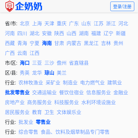
登录/注册
省/市:
北京
上海
天津
重庆
广东
山东
江苏
浙江
河北
河南
四川
湖北
安徽
陕西
山西
湖南
福建
辽宁
新疆
西藏
青海
宁夏
海南
甘肃
内蒙古
黑龙江
吉林
贵州
广西
云南
江西
市/区:
海口
三亚
三沙
儋州
省直辖县
区/县:
秀英
龙华
琼山
美兰
行业:
农林牧渔业
采矿业
制造业
电力燃气业
建筑业
批发零售业
交通运输业
餐饮住宿业
信息服务业
金融业
房地产业
商务服务业
科技服务业
水利环境设施业
居民服务业
教育
卫生
文体娱乐业
行业:
批发业
零售业
行业:
综合零售
食品、饮料及烟草制品专门零售