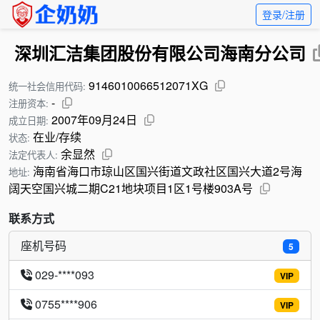
登录/注册
深圳汇洁集团股份有限公司海南分公司
9146010066512071XG
统一社会信用代码:
-
注册资本:
2007年09月24日
成立日期:
在业/存续
状态:
余显然
法定代表人:
海南省海口市琼山区国兴街道文政社区国兴大道2号海
地址:
阔天空国兴城二期C21地块项目1区1号楼903A号
联系方式
座机号码
5
029-****093
VIP
0755****906
VIP