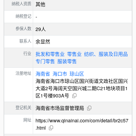
纳税人资质
其他
纳税登记
-
参保人数
29人
联系人
余显然
行业
批发和零售业
零售业
纺织、服装及日用品
专门零售
服装零售
注册地址
海南省
海口市
琼山区
海南省海口市琼山区国兴街道文政社区国兴
大道2号海阔天空国兴城二期C21地块项目1
区1号楼903A号
登记机关
海南省市场监督管理局
网址
https://www.qinainai.com/com/detail/br2c57
.html