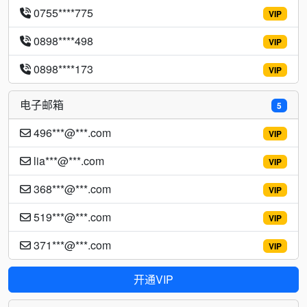
0755****775
VIP
0898****498
VIP
0898****173
VIP
电子邮箱
5
496***@***.com
VIP
lia***@***.com
VIP
368***@***.com
VIP
519***@***.com
VIP
371***@***.com
VIP
开通VIP