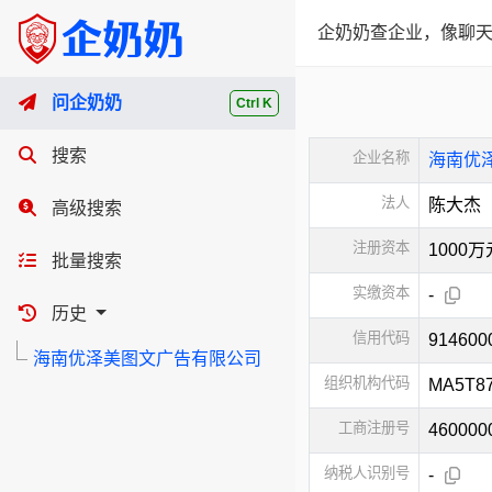
企奶奶查企业，像聊天
问企奶奶
Ctrl K
搜索
企业名称
海南优
法人
陈大杰
高级搜索
注册资本
1000
批量搜索
实缴资本
-
历史
信用代码
91460
海南优泽美图文广告有限公司
组织机构代码
MA5T8
工商注册号
460000
纳税人识别号
-