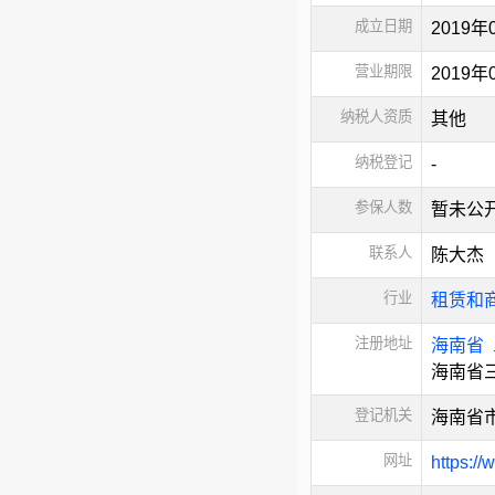
成立日期
2019年
营业期限
2019
纳税人资质
其他
纳税登记
-
参保人数
暂未公
联系人
陈大杰
行业
租赁和
注册地址
海南省
海南省三
登记机关
海南省
网址
https://