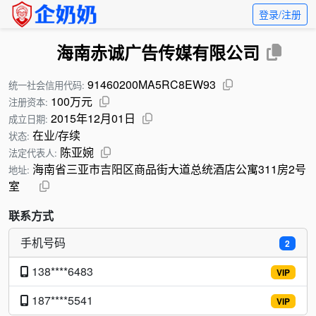
登录/注册
海南赤诚广告传媒有限公司
91460200MA5RC8EW93
统一社会信用代码:
100万元
注册资本:
2015年12月01日
成立日期:
在业/存续
状态:
陈亚婉
法定代表人:
海南省三亚市吉阳区商品街大道总统酒店公寓311房2号
地址:
室
联系方式
手机号码
2
138****6483
VIP
187****5541
VIP