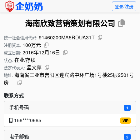
登录/注册
海南欣致营销策划有限公司
91460200MA5RDUA31T
统一社会信用代码:
100万元
注册资本:
2016年12月16日
成立日期:
在业/存续
状态:
孟文萍
法定代表人:
海南省三亚市吉阳区迎宾路中环广场1号楼25层2501号
地址:
房
联系方式
手机号码
1
156****0665
VIP
电子邮箱
2