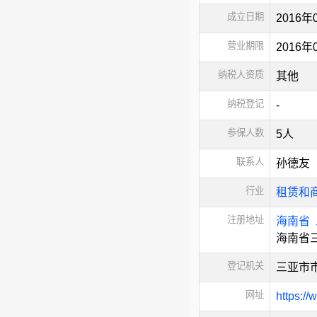
成立日期
2016年
营业期限
2016
纳税人资质
其他
纳税登记
-
参保人数
5人
联系人
孙德友
行业
租赁和
注册地址
海南省
海南省
登记机关
三亚市
网址
https:/