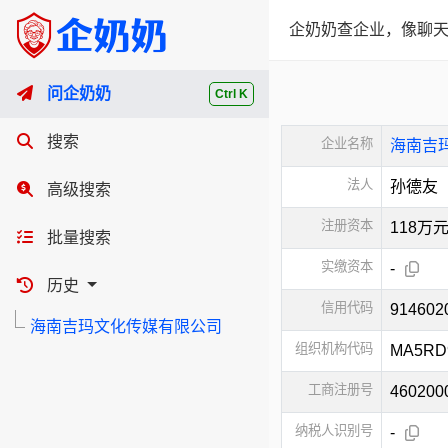
企奶奶查企业，像聊天
问企奶奶
Ctrl K
搜索
企业名称
海南吉
法人
孙德友
高级搜索
注册资本
118万
批量搜索
实缴资本
-
历史
信用代码
91460
海南吉玛文化传媒有限公司
组织机构代码
MA5RD
工商注册号
460200
纳税人识别号
-