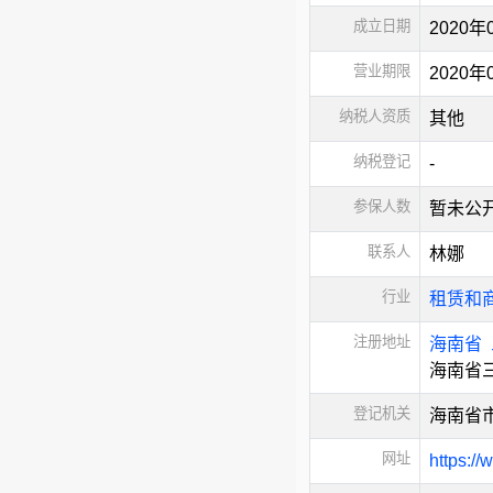
成立日期
2020年
营业期限
2020
纳税人资质
其他
纳税登记
-
参保人数
暂未公
联系人
林娜
行业
租赁和
注册地址
海南省
海南省三
登记机关
海南省
网址
https:/