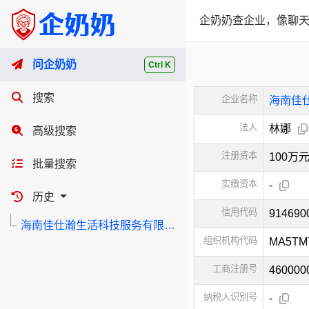
企奶奶查企业，像聊天
问企奶奶
Ctrl K
搜索
企业名称
海南佳
法人
林娜
高级搜索
注册资本
100万
批量搜索
实缴资本
-
历史
信用代码
91469
海南佳仕瀚生活科技服务有限公司
组织机构代码
MA5TM
工商注册号
460000
纳税人识别号
-