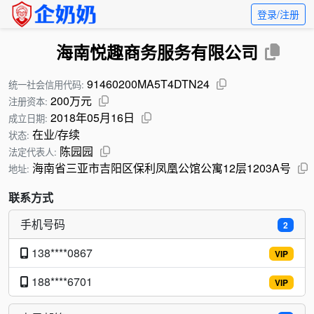
登录/注册
海南悦趣商务服务有限公司
91460200MA5T4DTN24
统一社会信用代码:
200万元
注册资本:
2018年05月16日
成立日期:
在业/存续
状态:
陈园园
法定代表人:
海南省三亚市吉阳区保利凤凰公馆公寓12层1203A号
地址:
联系方式
手机号码
2
138****0867
VIP
188****6701
VIP