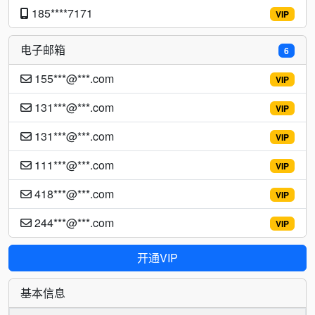
185****7171
VIP
电子邮箱
6
155***@***.com
VIP
131***@***.com
VIP
131***@***.com
VIP
111***@***.com
VIP
418***@***.com
VIP
244***@***.com
VIP
开通VIP
基本信息