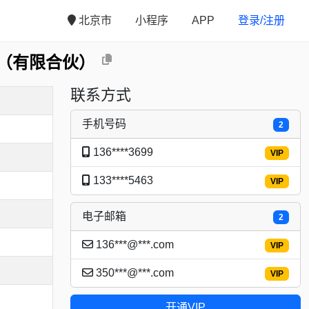
北京市
小程序
APP
登录/注册
（有限合伙）
联系方式
手机号码
2
136****3699
VIP
133****5463
VIP
电子邮箱
2
136***@***.com
VIP
350***@***.com
VIP
开通VIP