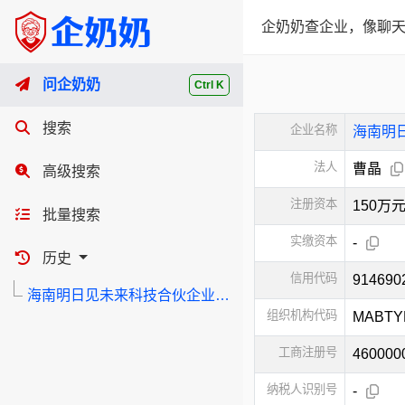
企奶奶查企业，像聊天
问企奶奶
Ctrl K
搜索
企业名称
海南明
法人
曹晶
高级搜索
注册资本
150万
批量搜索
实缴资本
-
历史
信用代码
91469
海南明日见未来科技合伙企业（有限合伙）
组织机构代码
MABTY
工商注册号
460000
纳税人识别号
-