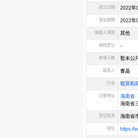
成立日期
2022年
营业期限
2022
纳税人资质
其他
纳税登记
-
参保人数
暂未公
联系人
曹晶
行业
租赁和
注册地址
海南省
海南省三
登记机关
海南省
网址
https:/