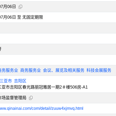
07月06日
年07月06日 至 无固定期限
开
商务服务业
商务服务业
会议、展览及相关服务
科技会展服务
三亚市
吉阳区
亚市吉阳区春光路丽冠雅居一期2＃楼506房-A1
市场监督管理局
/www.qinainai.com/com/detail/zuuw4xjmvq.html