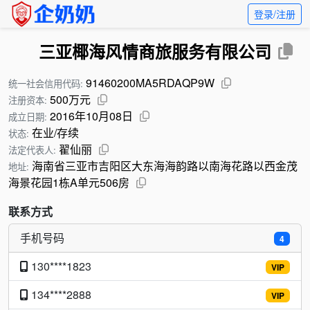
登录/注册
三亚椰海风情商旅服务有限公司
91460200MA5RDAQP9W
统一社会信用代码:
500万元
注册资本:
2016年10月08日
成立日期:
在业/存续
状态:
翟仙丽
法定代表人:
海南省三亚市吉阳区大东海海韵路以南海花路以西金茂
地址:
海景花园1栋A单元506房
联系方式
手机号码
4
130****1823
VIP
134****2888
VIP