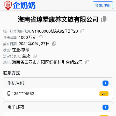
登录/注册
海南省琼墅康养文旅有限公司
91460000MAA92RBP20
统一社会信用代码:
1000万元
注册资本:
2021年09月27日
成立日期:
在业/存续
状态:
董永
法定代表人:
海南省三亚市吉阳区红花村引合组22号
地址:
联系方式
手机号码
1
135****4562
VIP
电子邮箱
1