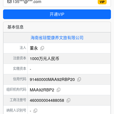
135***@***.com
VIP
开通VIP
基本信息
海南省琼墅康养文旅有限公司
法人
董永
注册资本
1000万元人民币
实缴资本
-
信用代码
91460000MAA92RBP20
组织机构代码
MAA92RBP2
工商注册号
460000004488058
纳税人识别号
-