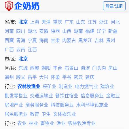
登录/注册
省/市:
北京
上海
天津
重庆
广东
山东
江苏
浙江
河北
河南
四川
湖北
安徽
陕西
山西
湖南
福建
辽宁
新疆
西藏
青海
宁夏
海南
甘肃
内蒙古
黑龙江
吉林
贵州
广西
云南
江西
市/区:
北京
区/县:
东城
西城
朝阳
丰台
石景山
海淀
门头沟
房山
通州
顺义
昌平
大兴
怀柔
平谷
密云
延庆
行业:
农林牧渔业
采矿业
制造业
电力燃气业
建筑业
批发零售业
交通运输业
餐饮住宿业
信息服务业
金融业
房地产业
商务服务业
科技服务业
水利环境设施业
居民服务业
教育
卫生
文体娱乐业
行业:
农业
林业
畜牧业
渔业
农林牧渔专业