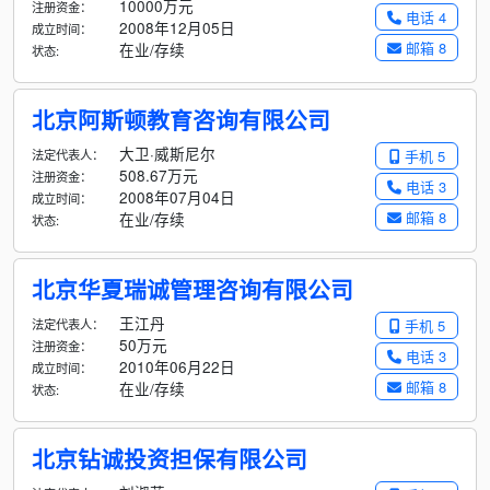
10000万元
注册资金：
电话 4
2008年12月05日
成立时间：
邮箱 8
在业/存续
状态:
北京阿斯顿教育咨询有限公司
大卫·威斯尼尔
法定代表人：
手机 5
508.67万元
注册资金：
电话 3
2008年07月04日
成立时间：
邮箱 8
在业/存续
状态:
北京华夏瑞诚管理咨询有限公司
王江丹
法定代表人：
手机 5
50万元
注册资金：
电话 3
2010年06月22日
成立时间：
邮箱 8
在业/存续
状态:
北京钻诚投资担保有限公司