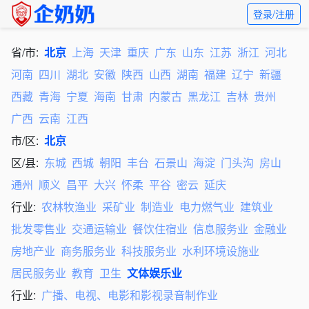
登录/注册
省/市:
北京
上海
天津
重庆
广东
山东
江苏
浙江
河北
河南
四川
湖北
安徽
陕西
山西
湖南
福建
辽宁
新疆
西藏
青海
宁夏
海南
甘肃
内蒙古
黑龙江
吉林
贵州
广西
云南
江西
市/区:
北京
区/县:
东城
西城
朝阳
丰台
石景山
海淀
门头沟
房山
通州
顺义
昌平
大兴
怀柔
平谷
密云
延庆
行业:
农林牧渔业
采矿业
制造业
电力燃气业
建筑业
批发零售业
交通运输业
餐饮住宿业
信息服务业
金融业
房地产业
商务服务业
科技服务业
水利环境设施业
居民服务业
教育
卫生
文体娱乐业
行业:
广播、电视、电影和影视录音制作业