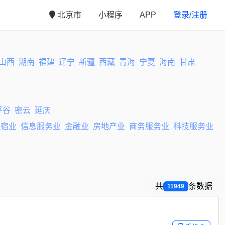
北京市
小程序
APP
登录/注册
山西
湖南
福建
辽宁
新疆
西藏
青海
宁夏
海南
甘肃
平谷
密云
延庆
住宿业
信息服务业
金融业
房地产业
商务服务业
科技服务业
共
条数据
11949