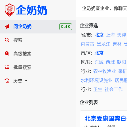
企奶奶查企业，像聊天
企业筛选
问企奶奶
Ctrl K
省/市:
北京
上海
天津
搜索
内蒙古
黑龙江
吉林
市/区:
北京
高级搜索
区/县:
东城
西城
朝阳
批量搜索
行业:
农林牧渔业
采
水利环境设施业
居民
历史
行业:
卫生
社会工作
企业列表
北京爱康国宾白