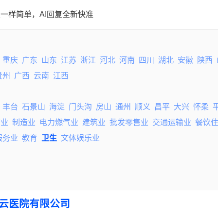
一样简单，AI回复全新快准
重庆
广东
山东
江苏
浙江
河北
河南
四川
湖北
安徽
陕西
贵州
广西
云南
江西
丰台
石景山
海淀
门头沟
房山
通州
顺义
昌平
大兴
怀柔
矿业
制造业
电力燃气业
建筑业
批发零售业
交通运输业
餐饮
服务业
教育
卫生
文体娱乐业
云医院有限公司