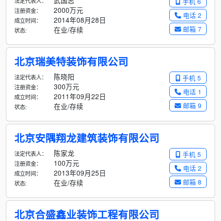
武国志
法定代表人：
手机 6
2000万元
注册资金：
电话 2
2014年08月28日
成立时间：
邮箱 7
在业/存续
状态:
北京瑞美特装饰有限公司
陈晓阳
法定代表人：
手机 5
300万元
注册资金：
电话 1
2011年09月22日
成立时间：
邮箱 9
在业/存续
状态:
北京安隅翔龙建筑装饰有限公司
陈家龙
法定代表人：
手机 5
100万元
注册资金：
电话 2
2013年09月25日
成立时间：
邮箱 8
在业/存续
状态:
北京合盛鑫业装饰工程有限公司