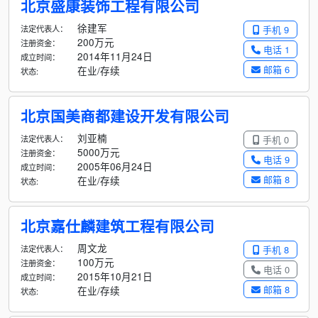
北京盛康装饰工程有限公司
徐建军
法定代表人：
手机 9
200万元
注册资金：
电话 1
2014年11月24日
成立时间：
邮箱 6
在业/存续
状态:
北京国美商都建设开发有限公司
刘亚楠
法定代表人：
手机 0
5000万元
注册资金：
电话 9
2005年06月24日
成立时间：
邮箱 8
在业/存续
状态:
北京嘉仕麟建筑工程有限公司
周文龙
法定代表人：
手机 8
100万元
注册资金：
电话 0
2015年10月21日
成立时间：
邮箱 8
在业/存续
状态: