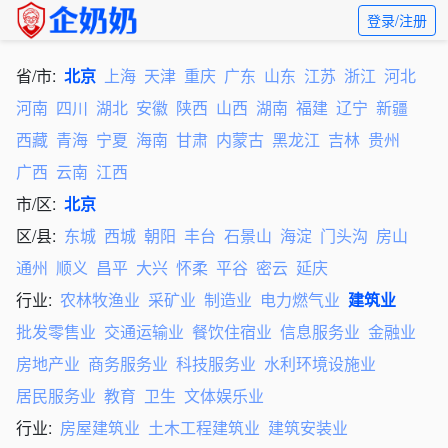
登录/注册
省/市:
北京
上海
天津
重庆
广东
山东
江苏
浙江
河北
河南
四川
湖北
安徽
陕西
山西
湖南
福建
辽宁
新疆
西藏
青海
宁夏
海南
甘肃
内蒙古
黑龙江
吉林
贵州
广西
云南
江西
市/区:
北京
区/县:
东城
西城
朝阳
丰台
石景山
海淀
门头沟
房山
通州
顺义
昌平
大兴
怀柔
平谷
密云
延庆
行业:
农林牧渔业
采矿业
制造业
电力燃气业
建筑业
批发零售业
交通运输业
餐饮住宿业
信息服务业
金融业
房地产业
商务服务业
科技服务业
水利环境设施业
居民服务业
教育
卫生
文体娱乐业
行业:
房屋建筑业
土木工程建筑业
建筑安装业