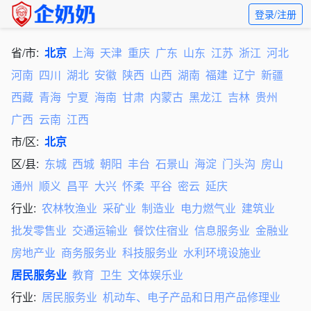
登录/注册
省/市:
北京
上海
天津
重庆
广东
山东
江苏
浙江
河北
河南
四川
湖北
安徽
陕西
山西
湖南
福建
辽宁
新疆
西藏
青海
宁夏
海南
甘肃
内蒙古
黑龙江
吉林
贵州
广西
云南
江西
市/区:
北京
区/县:
东城
西城
朝阳
丰台
石景山
海淀
门头沟
房山
通州
顺义
昌平
大兴
怀柔
平谷
密云
延庆
行业:
农林牧渔业
采矿业
制造业
电力燃气业
建筑业
批发零售业
交通运输业
餐饮住宿业
信息服务业
金融业
房地产业
商务服务业
科技服务业
水利环境设施业
居民服务业
教育
卫生
文体娱乐业
行业:
居民服务业
机动车、电子产品和日用产品修理业