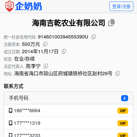
登录/注册
海南吉乾农业有限公司
91460100394555390U
统一社会信用代码:
500万元
注册资本:
2014年11月17日
成立日期:
在业/存续
状态:
陈李宁
法定代表人:
海南省海口市琼山区府城镇铁桥社区赵村29号
地址:
联系方式
手机号码
5
186****6664
VIP
177****1319
VIP
177****3233
VIP