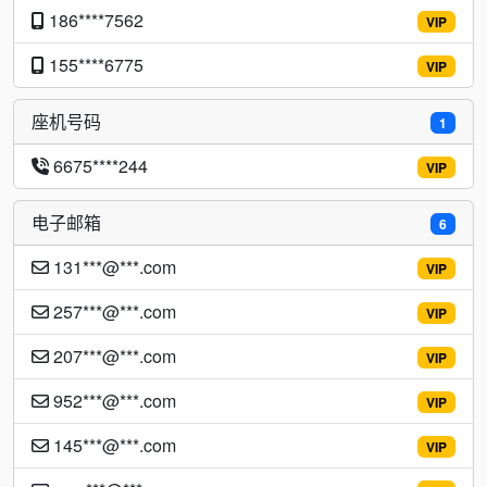
186****7562
VIP
155****6775
VIP
座机号码
1
6675****244
VIP
电子邮箱
6
131***@***.com
VIP
257***@***.com
VIP
207***@***.com
VIP
952***@***.com
VIP
145***@***.com
VIP