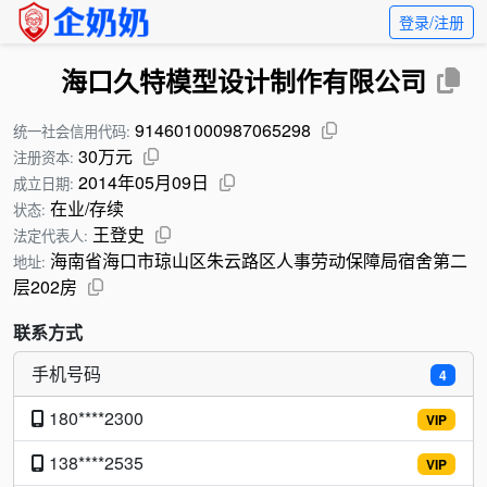
登录/注册
海口久特模型设计制作有限公司
914601000987065298
统一社会信用代码:
30万元
注册资本:
2014年05月09日
成立日期:
在业/存续
状态:
王登史
法定代表人:
海南省海口市琼山区朱云路区人事劳动保障局宿舍第二
地址:
层202房
联系方式
手机号码
4
180****2300
VIP
138****2535
VIP