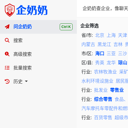
企奶奶查企业，像聊天
企业筛选
问企奶奶
Ctrl K
省/市:
北京
上海
天津
搜索
内蒙古
黑龙江
吉林
市/区:
海口
三亚
三沙
高级搜索
区/县:
秀英
龙华
琼山
批量搜索
行业:
农林牧渔业
采
水利环境设施业
居民
历史
行业:
批发业
零售业
行业:
综合零售
食品
汽车摩托车零配件和燃
行业:
百货零售
超级