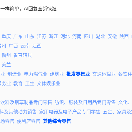
一样简单，AI回复全新快准
重庆
广东
山东
江苏
浙江
河北
河南
四川
湖北
安徽
陕西
贵州
广西
云南
江西
儋州
省直辖县
美兰
矿业
制造业
电力燃气业
建筑业
批发零售业
交通运输业
餐饮
服务业
教育
卫生
文体娱乐业
、饮料及烟草制品专门零售
纺织、服装及日用品专门零售
文化
料及其他动力销售
家用电器及电子产品专门零售
五金、家具及
市场零售
便利店零售
其他综合零售