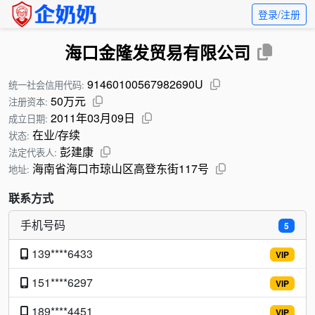
登录/注册
海口金隆发贸易有限公司
91460100567982690U
统一社会信用代码:
50万元
注册资本:
2011年03月09日
成立日期:
在业/存续
状态:
彭建康
法定代表人:
海南省海口市琼山区高登东街117号
地址:
联系方式
手机号码
5
139****6433
VIP
151****6297
VIP
189****4451
VIP