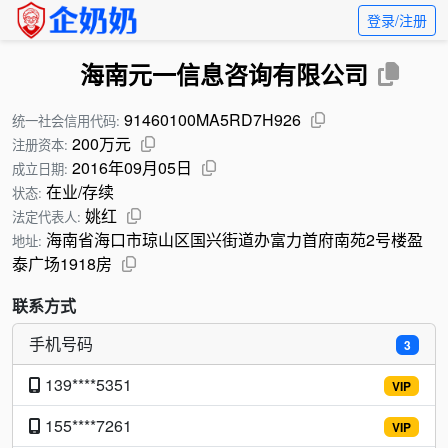
登录/注册
海南元一信息咨询有限公司
91460100MA5RD7H926
统一社会信用代码:
200万元
注册资本:
2016年09月05日
成立日期:
在业/存续
状态:
姚红
法定代表人:
海南省海口市琼山区国兴街道办富力首府南苑2号楼盈
地址:
泰广场1918房
联系方式
手机号码
3
139****5351
VIP
155****7261
VIP