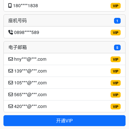
180****1838
VIP
座机号码
1
0898****589
VIP
电子邮箱
5
hny***@***.com
VIP
139***@***.com
VIP
105***@***.com
VIP
565***@***.com
VIP
420***@***.com
VIP
开通VIP