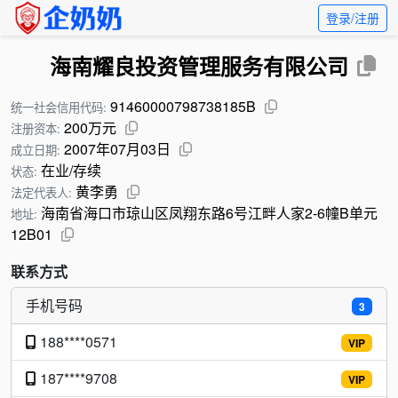
登录/注册
海南耀良投资管理服务有限公司
91460000798738185B
统一社会信用代码:
200万元
注册资本:
2007年07月03日
成立日期:
在业/存续
状态:
黄李勇
法定代表人:
海南省海口市琼山区凤翔东路6号江畔人家2-6幢B单元
地址:
12B01
联系方式
手机号码
3
188****0571
VIP
187****9708
VIP