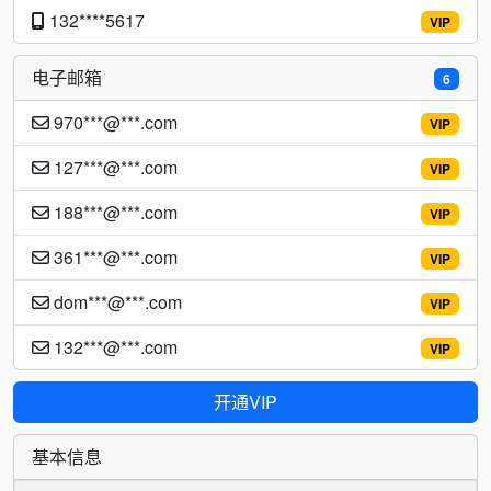
132****5617
VIP
电子邮箱
6
970***@***.com
VIP
127***@***.com
VIP
188***@***.com
VIP
361***@***.com
VIP
dom***@***.com
VIP
132***@***.com
VIP
开通VIP
基本信息