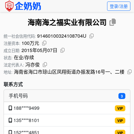
登录/注册
海南海之福实业有限公司
91460100324108704U
统一社会信用代码:
100万元
注册资本:
2015年05月07日
成立日期:
在业/存续
状态:
冯亦俊
法定代表人:
海南省海口市琼山区凤翔街道办振发路16号一、二楼
地址:
联系方式
手机号码
3
188****9499
VIP
135****8101
VIP
152****4851
VIP