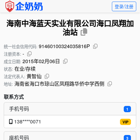
登录/注册
海南中海蓝天实业有限公司海口凤翔加
油站
91460100324035816P
统一社会信用代码:
-
注册资本:
2015年02月06日
成立日期:
在业/存续
状态:
黄智仙
法定代表人:
海南省海口市琼山区凤翔路华侨中学西侧
地址:
联系方式
手机号码
1
138****0071
VIP
座机号码
3