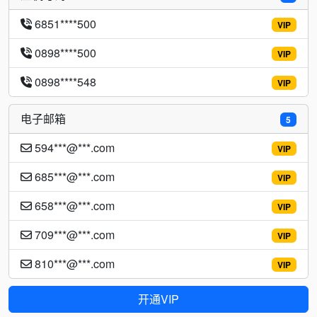
6851****500
VIP
0898****500
VIP
0898****548
VIP
电子邮箱
5
594***@***.com
VIP
685***@***.com
VIP
658***@***.com
VIP
709***@***.com
VIP
810***@***.com
VIP
开通VIP